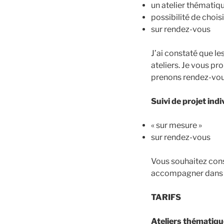
un atelier thématiq
possibilité de chois
sur rendez-vous
J’ai constaté que le
ateliers. Je vous p
prenons rendez-vou
Suivi de projet indi
« sur mesure »
sur rendez-vous
Vous souhaitez cons
accompagner dans v
TARIFS
Ateliers thématiq