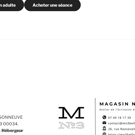
n adulte
Acheter une séance
AISONNEUVE
49 00034.
.
Hébergeur