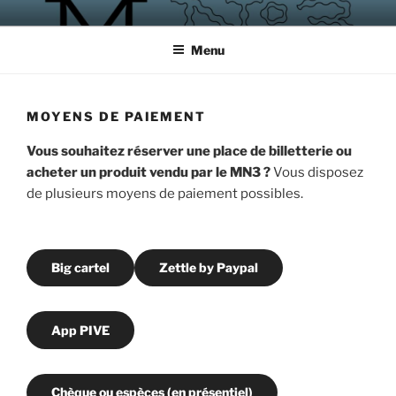
Aller
MAGASIN NUMÉRO 3
ateliers, écrire, créer, rencontrer
au
Menu
contenu
principal
MOYENS DE PAIEMENT
Vous souhaitez réserver une place de billetterie ou
acheter un produit vendu par le MN3 ?
Vous disposez
de plusieurs moyens de paiement possibles.
Big cartel
Zettle by Paypal
App PIVE
Chèque ou espèces (en présentiel)