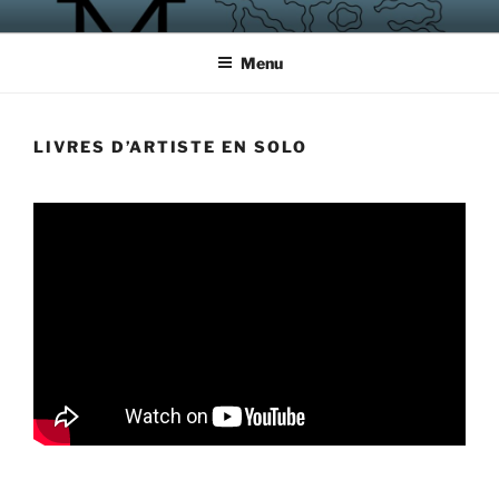
Aller
MAGASIN NUMÉRO 3
ateliers, écrire, créer, rencontrer
au
Menu
contenu
principal
LIVRES D’ARTISTE EN SOLO