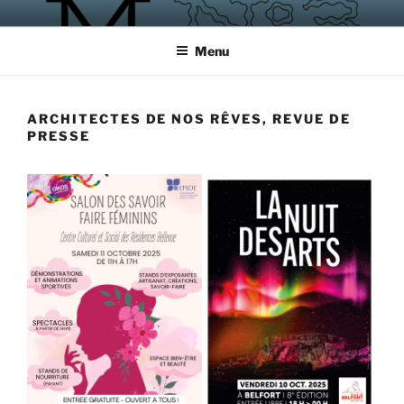
Aller
MAGASIN NUMÉRO 3
ateliers, écrire, créer, rencontrer
au
Menu
contenu
principal
ARCHITECTES DE NOS RÊVES, REVUE DE
PRESSE