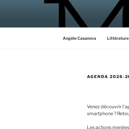
Aller
au
MAGASIN 
contenu
ateliers, écrire, créer, rencontre
principal
Angèle Casanova
Littérature
AGENDA 2026-2
Venez découvrir l’a
smartphone ? Retou
Les actions menées 