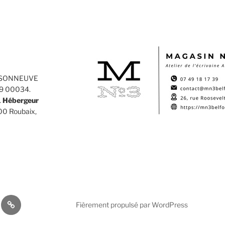
AISONNEUVE
49 00034.
.
Hébergeur
00 Roubaix,
book
Site
Fièrement propulsé par WordPress
d’Angèle