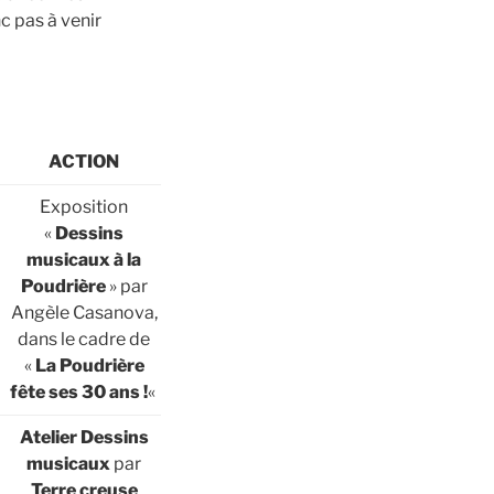
c pas à venir
ACTION
Exposition
«
Dessins
musicaux à la
Poudrière
» par
Angèle Casanova,
dans le cadre de
«
La Poudrière
fête ses 30 ans !
«
Atelier Dessins
musicaux
par
Terre creuse