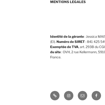
MENTIONS LEGALES
Identité de la gérante
: Jessica M
(EI).
Numéro de SIRET
: 841 425 5
Exemptée de TVA
, art. 293B du CGI
du site
: OVH, 2 rue Kellermann, 591
France.
Boutique
Instagram
E-
Face
mail