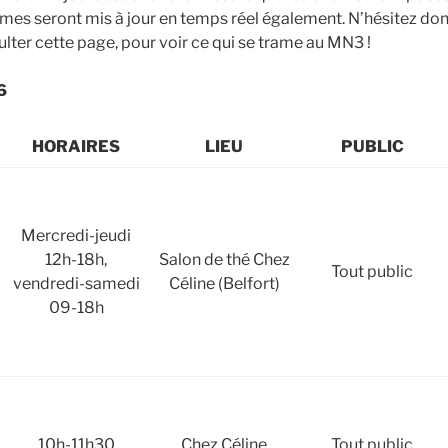
èmes seront mis à jour en temps réel également. N’hésitez don
lter cette page, pour voir ce qui se trame au MN3 !
6
HORAIRES
LIEU
PUBLIC
Mercredi-jeudi
12h-18h,
Salon de thé Chez
Tout public
vendredi-samedi
Céline (Belfort)
09-18h
10h-11h30
Chez Céline
Tout public