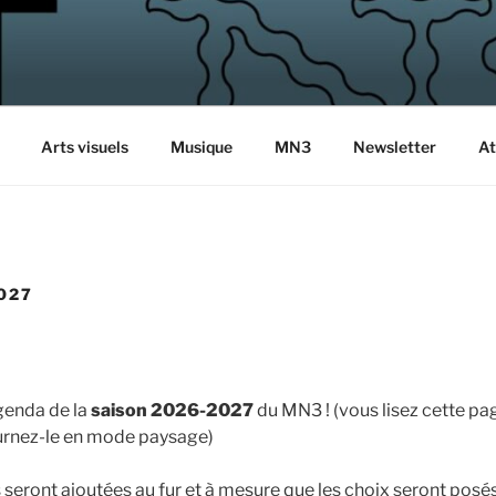
NUMÉRO 3
r
Arts visuels
Musique
MN3
Newsletter
At
027
genda de la
saison 2026-2027
du MN3 ! (vous lisez cette pa
rnez-le en mode paysage)
seront ajoutées au fur et à mesure que les choix seront pos